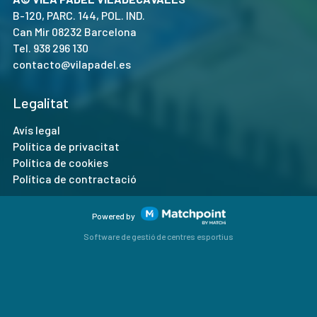
B-120, PARC. 144, POL. IND.
Can Mir 08232 Barcelona
Tel.
938 296 130
contacto@vilapadel.es
Legalitat
Avís legal
Política de privacitat
Política de cookies
Política de contractació
Powered by
Software de gestió de centres esportius
Les cookies d'aquest lloc web es fan servir per personalitzar
el contingut i els anuncis, oferir funcions de xarxes socials i
analitzar el trànsit. A més, compartim informació sobre l'ús
que faci del lloc web amb els nostres partners de xarxes