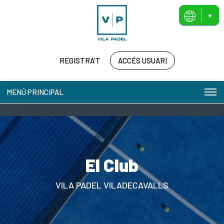
ES
CA
REGISTRA'T
ACCÉS USUARI
MENÚ PRINCIPAL
El Club
VILA PADEL VILADECAVALLS